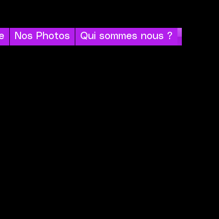
e
Nos Photos
Qui sommes nous ?
l n'y a aucun article à afficher pour le momen