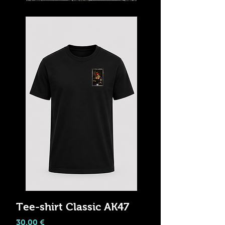
Tee-shirt Classic AK47
Prix
30,00 €