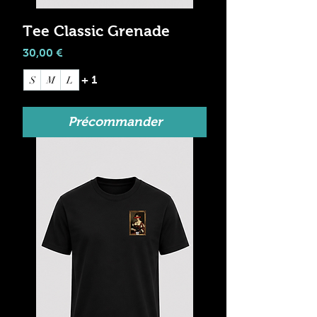
Tee Classic Grenade
Prix
30,00 €
+ 1
S
M
L
Précommander