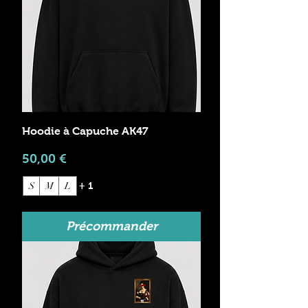
Hoodie à Capuche AK47
Prix
50,00 €
S
M
L
+ 1
Précommander