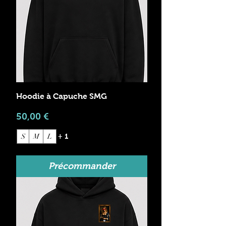
Hoodie à Capuche SMG
Prix
50,00 €
S
M
L
+ 1
Précommander