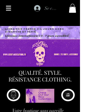
Se connecter
Livraison France 3-4 jours hors
dimanche et férié
Livraison Internationale 🌐 5 - 7 jours ouvrables
QUALITÉ. STYLE.
RÉSISTANCE CLOTHING.
Votre boutique sans pareille