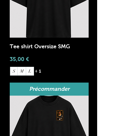
Tee shirt Oversize SMG
Prix
35,00 €
S
M
L
+ 1
Précommander