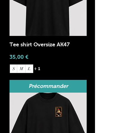
Tee shirt Oversize AK47
Prix
35,00 €
S
M
L
+ 1
Précommander