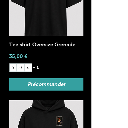
Tee shirt Oversize Grenade
Prix
35,00 €
S
M
L
+ 1
Précommander