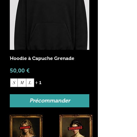
Hoodie à Capuche Grenade
Prix
50,00 €
S
M
L
+ 1
Précommander