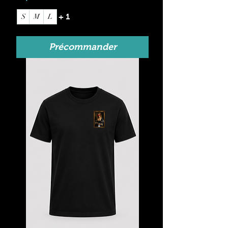
+ 1
S
M
L
Précommander