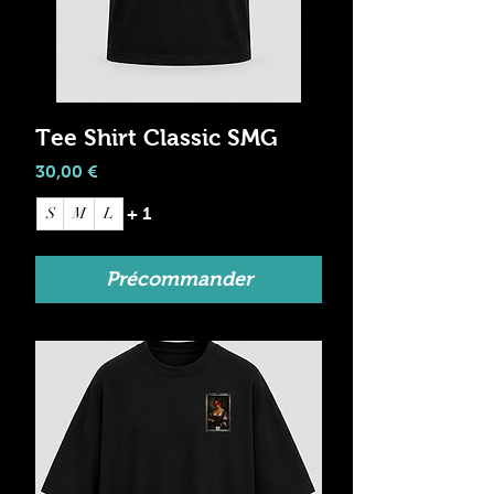
Tee Shirt Classic SMG
Prix
30,00 €
+ 1
S
M
L
Précommander